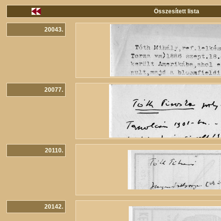
Összesített lista
20043.
20077.
20110.
20142.