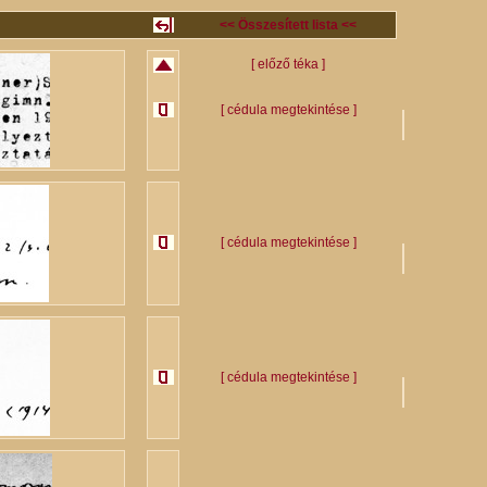
<< Összesített lista <<
[ előző téka ]
[ cédula megtekintése ]
[ cédula megtekintése ]
[ cédula megtekintése ]