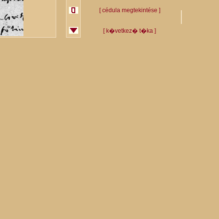
[ cédula megtekintése ]
[ k�vetkez� t�ka ]