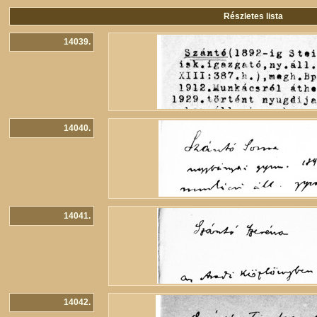
Részletes lista
14039.
14040.
14041.
14042.