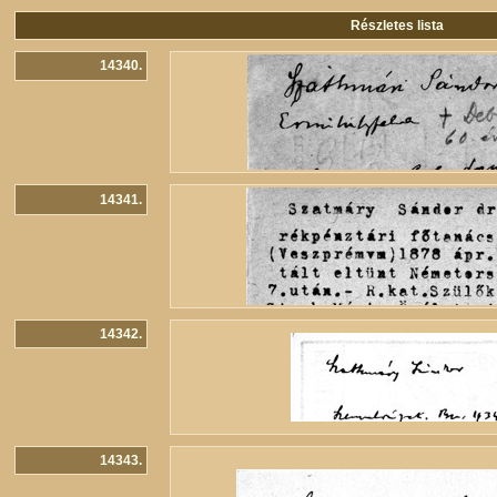
Részletes lista
14340.
14341.
14342.
14343.