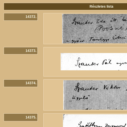
Részletes lista
14372.
14373.
14374.
14375.