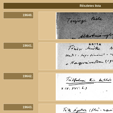
Részletes lista
19640.
19641.
19642.
19643.