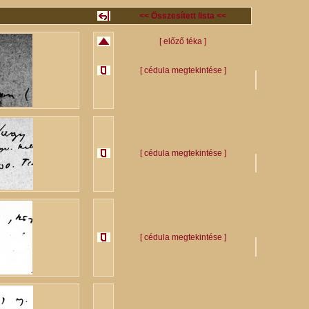
<< Összesített lista <<
[ előző téka ]
[ cédula megtekintése ]
[ cédula megtekintése ]
[ cédula megtekintése ]