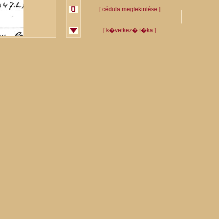
[ cédula megtekintése ]
[ k�vetkez� t�ka ]