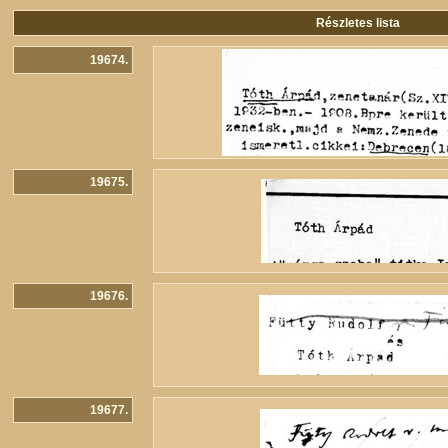
Részletes lista
19674.
19675.
19676.
19677.