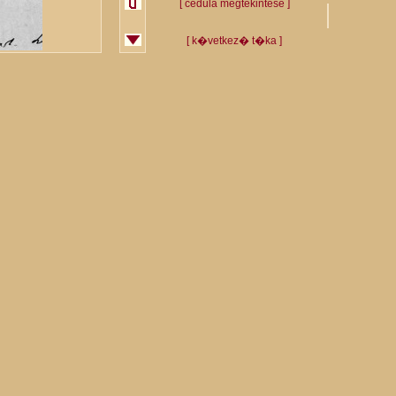
[ cédula megtekintése ]
[ k�vetkez� t�ka ]