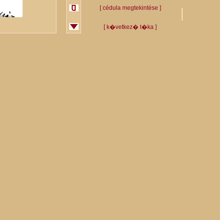
[ cédula megtekintése ]
[ k�vetkez� t�ka ]