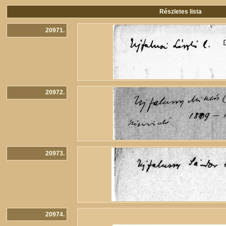
Részletes lista
20971.
20972.
20973.
20974.