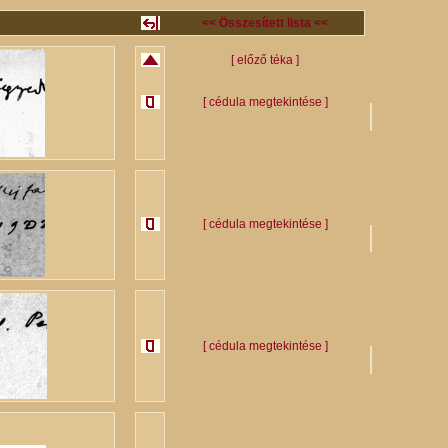
<< Összesített lista <<
[ előző téka ]
[ cédula megtekintése ]
[ cédula megtekintése ]
[ cédula megtekintése ]