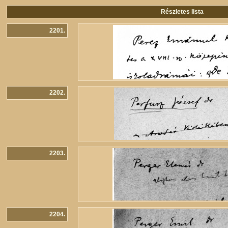
Részletes lista
2201.
2202.
2203.
2204.