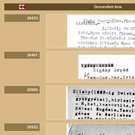
Összesített lista
26433.
26467.
26500.
26532.