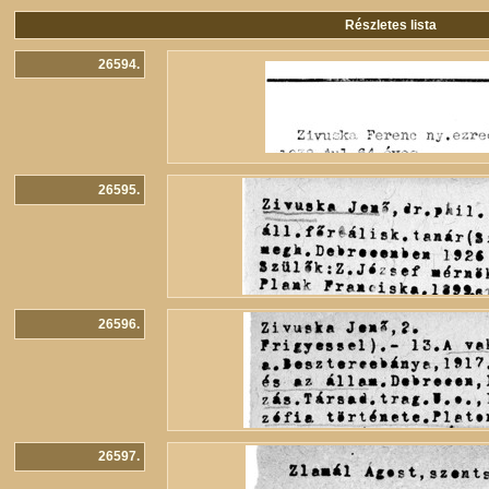
Részletes lista
26594.
26595.
26596.
26597.