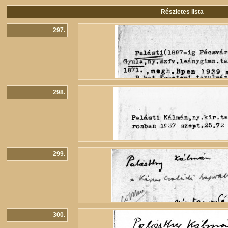
Részletes lista
297.
298.
299.
300.