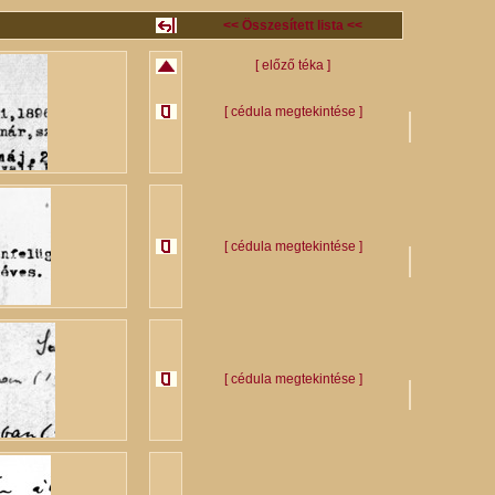
<< Összesített lista <<
[ előző téka ]
[ cédula megtekintése ]
[ cédula megtekintése ]
[ cédula megtekintése ]