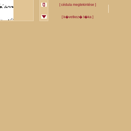
[ cédula megtekintése ]
[ k�vetkez� t�ka ]