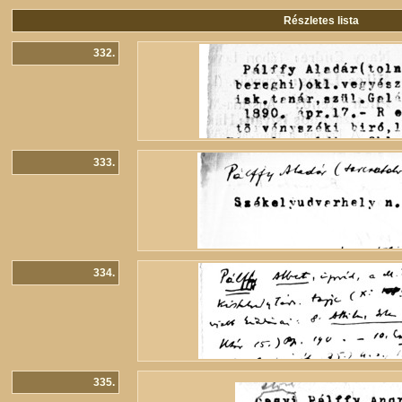
Részletes lista
332.
333.
334.
335.