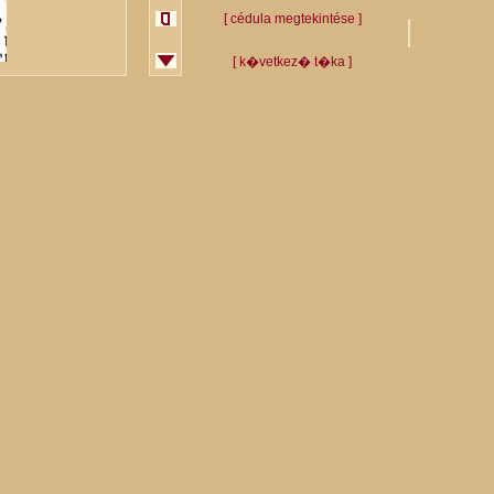
[ cédula megtekintése ]
[ k�vetkez� t�ka ]