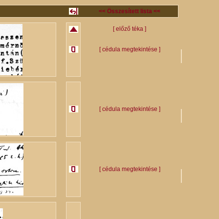
<< Összesített lista <<
[ előző téka ]
[ cédula megtekintése ]
[ cédula megtekintése ]
[ cédula megtekintése ]