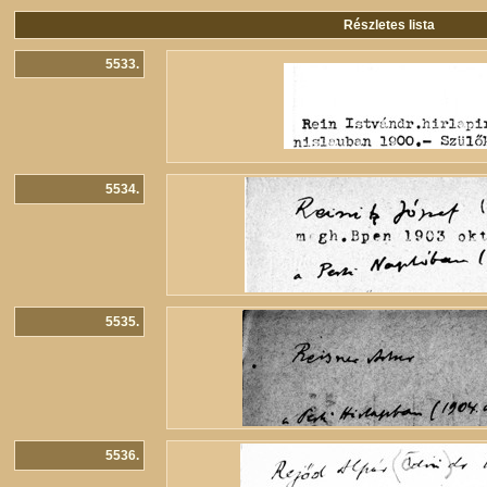
Részletes lista
5533.
5534.
5535.
5536.