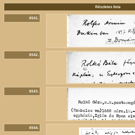
Részletes lista
6541.
6542.
6543.
6544.