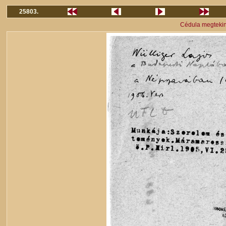
25803.
Cédula megteki