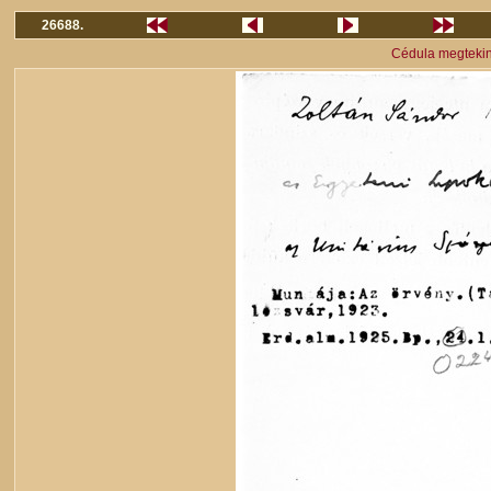
26688.
Cédula megteki