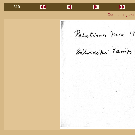
310.
Cédula megteki