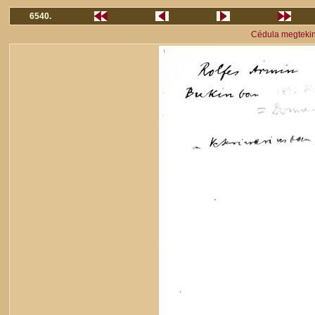
6540.
Cédula megteki