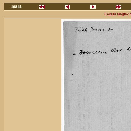
19815.
Cédula megteki