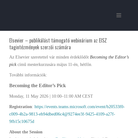
Elsevier – publikálást támogató webinárium az EISZ
tagintézmények szerzői számára
Az Elsevier szeretettel vár minden érdeklődőt
Becoming the Editor’s
pick
című mesterkurzusára május 11-én, hétfőn.
További információk:
Becoming the Editor’s Pick
Monday, 11 May 2026 | 10:00–11:00 AM CEST
Registration
:
https://events.teams.microsoft.com/event/b20533f0-
c009-4b2a-9813-eb94dbed06c4@9274ee3f-9425-4109-a27f-
9fb15c10675d
About the Session