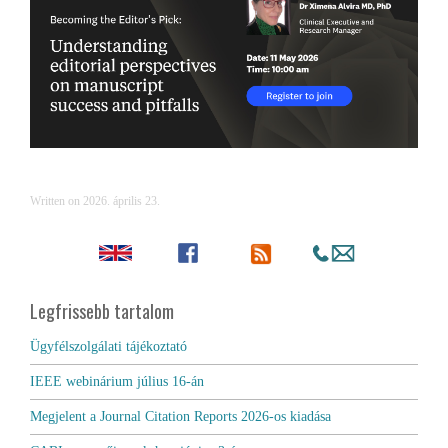
Written on
2026. április 23
.
Legfrissebb tartalom
Ügyfélszolgálati tájékoztató
IEEE webinárium július 16-án
Megjelent a Journal Citation Reports 2026-os kiadása