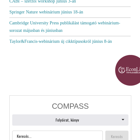
CABI – szerzői workshop június 3-án
Springer Nature webinárium június 18-án
Cambridge University Press publikálást támogató webinárium-
sorozat májusban és júniusban
Taylor&Francis-webinárium új cikktípusokról június 8-án