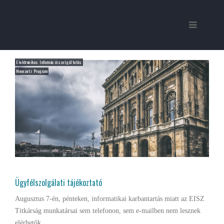
Elektronikus Információszolgáltatás
Nemzeti Program
Ügyfélszolgálati tájékoztató
Augusztus 7-én, pénteken, informatikai karbantartás miatt az EISZ
Titkárság munkatársai sem telefonon, sem e-mailben nem lesznek
elérhetők.