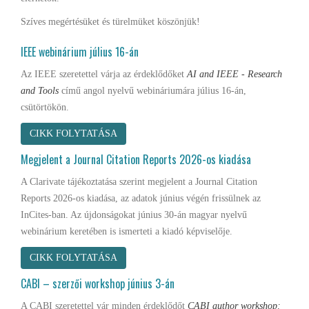
Szíves megértésüket és türelmüket köszönjük!
IEEE webinárium július 16-án
Az IEEE szeretettel várja az érdeklődőket
AI and IEEE - Research
and Tools
című angol nyelvű webináriumára július 16-án,
csütörtökön.
CIKK FOLYTATÁSA
Megjelent a Journal Citation Reports 2026-os kiadása
A Clarivate tájékoztatása szerint megjelent a Journal Citation
Reports 2026-os kiadása, az adatok június végén frissülnek az
InCites-ban. Az újdonságokat június 30-án magyar nyelvű
webinárium keretében is ismerteti a kiadó képviselője.
CIKK FOLYTATÁSA
CABI – szerzői workshop június 3-án
A CABI szeretettel vár minden érdeklődőt
CABI author workshop: