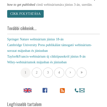
how to get published
című webináriumára június 3-án, szerdán.
CIKK FOLYTATÁSA
További cikkeink...
Springer Nature webinárium június 18-án
Cambridge University Press publikálást támogató webinárium-
sorozat májusban és júniusban
Taylor&Francis-webinárium új cikktípusokról június 8-án
Wiley-webináriumok májusban és júniusban
1
2
3
4
Legfrissebb tartalom