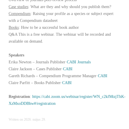
Case studies
: What are they and why should you publish them?
Compendium
: Raising your profile as a species or subject expert
with a Compendium datasheet
Books
: How to be a successful book author
Q&A This is a free webinar. The webinar will be recorded and
available on demand.
Speakers
Erika Newton –
Journals Publisher
·
CABI Journals
Claire Jackson –
Cases Publisher
·
CABI
Gareth Richards –
Compendium Programme Manager
·
CABI
Claire Parfitt –
Books Publisher
·
CABI
Registration
:
https://cabi.zoom.us/webinar/register/WN_c2kfMtzjThK-
XzMxoDDBhw#/registration
Written on
2026. május 29
.