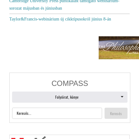
Cambridge University Press publikálást támogató webinárium-
sorozat májusban és júniusban
Taylor&Francis-webinárium új cikktípusokról június 8-án