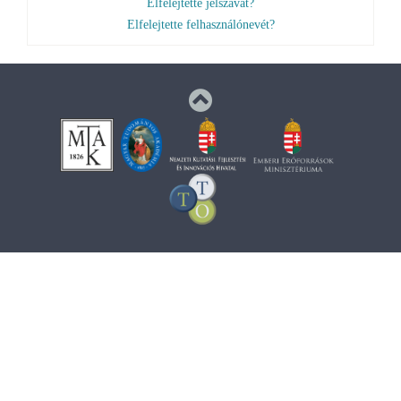
Elfelejtette jelszavát?
Elfelejtette felhasználónevét?