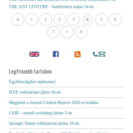
THE 21ST CENTURY – konferencia május 14-én
1
2
3
4
5
6
7
Legfrissebb tartalom
Ügyfélszolgálati tájékoztató
IEEE webinárium július 16-án
Megjelent a Journal Citation Reports 2026-os kiadása
CABI – szerzői workshop június 3-án
Springer Nature webinárium június 18-án