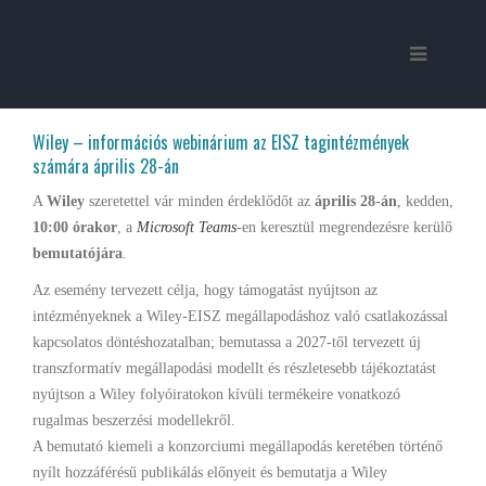
Wiley – információs webinárium az EISZ tagintézmények
számára április 28-án
A
Wiley
szeretettel vár minden érdeklődőt az
április 28-án
, kedden,
10:00 órakor
, a
Microsoft Teams
-en keresztül megrendezésre kerülő
bemutatójára
.
Az esemény tervezett célja, hogy támogatást nyújtson az
intézményeknek a Wiley-EISZ megállapodáshoz való csatlakozással
kapcsolatos döntéshozatalban; bemutassa a 2027-től tervezett új
transzformatív megállapodási modellt és részletesebb tájékoztatást
nyújtson a Wiley folyóiratokon kívüli termékeire vonatkozó
rugalmas beszerzési modellekről.
A bemutató kiemeli a konzorciumi megállapodás keretében történő
nyílt hozzáférésű publikálás előnyeit és bemutatja a Wiley