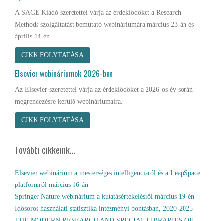
A SAGE Kiadó szeretettel várja az érdeklődőket a Research
Methods szolgáltatást bemutató webináriumára március 23-án és
április 14-én.
CIKK FOLYTATÁSA
Elsevier webináriumok 2026-ban
Az Elsevier szeretettel várja az érdeklődőket a 2026-os év során
megrendezésre kerülő webináriumaira.
CIKK FOLYTATÁSA
További cikkeink...
Elsevier webinárium a mesterséges intelligenciáról és a LeapSpace
platformról március 16-án
Springer Nature webinárium a kutatásértékelésről március 19-én
Idősoros használati statisztika intézményi bontásban, 2020-2025
THE MODERN RESEARCH AND SPECIAL LIBRARIES OF