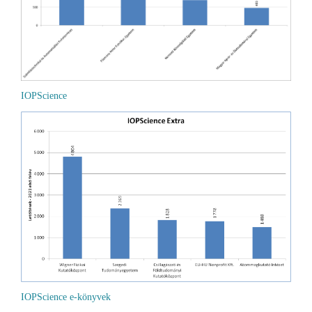
IOPScience
IOPScience e-könyvek