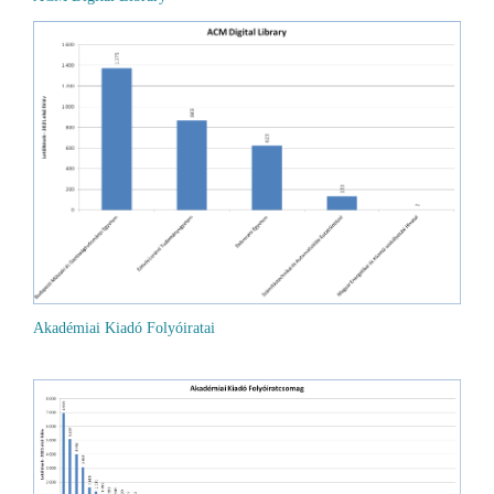
Akadémiai Kiadó Folyóiratai