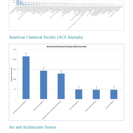
American Chemical Society (ACS Journals)
Art and Architecture Source