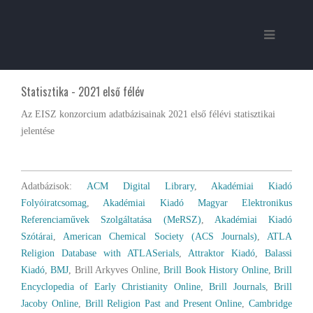
Statisztika - 2021 első félév
Az EISZ konzorcium adatbázisainak 2021 első félévi statisztikai
jelentése
Adatbázisok:
ACM Digital Library
,
Akadémiai Kiadó
Folyóiratcsomag
,
Akadémiai Kiadó Magyar Elektronikus
Referenciaművek Szolgáltatása (MeRSZ)
,
Akadémiai Kiadó
Szótárai
,
American Chemical Society (ACS Journals)
,
ATLA
Religion Database with ATLASerials
,
Attraktor Kiadó
,
Balassi
Kiadó
,
BMJ
, Brill Arkyves Online,
Brill Book History Online
,
Brill
Encyclopedia of Early Christianity Online
,
Brill Journals
,
Brill
Jacoby Online
,
Brill Religion Past and Present Online
,
Cambridge