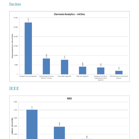
Incites
IEEE