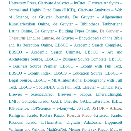
University Press
,
Clarivate Analytics – InCites
,
Clarivate Analytics –
Journal and Highly Cited Data (JHCD)
,
Clarivate Analytics – Web
of Science
,
de Gruyter Journals
,
De Gruyter – Allgemeines
Künstlerlexikon Online
,
de Gruyter – Bibliotheca Teubneriana
Latina Online
,
De Gruyter – Building Types Online
, De Gruyter –
Thesaurus Linguae Latinae,
de Gruyter – Encyclopedia of the Bible
and Its Reception Online
,
EBSCO – Academic Search Complete
,
EBSCO – Academic Search Ultimate
,
EBSCO – Art and
Architecture Source
,
EBSCO – Business Source Complete
,
EBSCO
– Business Source Premier
,
EBSCO – Econlit with Full Text
,
EBSCO – Econlit Index
,
EBSCO – Education Source
,
EBSCO –
Legal Source
,
EBSCO – MLA International Bibliography with Full
Text
,
EBSCO – SocINDEX with Full Text
,
Elsevier – Clinical Key
,
Elsevier – ScienceDirect
,
Elsevier – Scopus
,
EmeraldInsight
,
EMIS
,
Gondolat Kiadó
,
GALE OneFile
,
GALE Literature
,
IEEE
,
IOPScience
,
IOPScience – e-könyvek
,
JSTOR
, JSTOR - Artstor,
Kalligram Kiadó
,
Kortárs Kiadó
, Kossuth Kiadó,
Kriterion Kiadó
,
Kronosz Kiadó
,
L’Harmattan Digitális Adatbázis
,
Lippincott
Williams and Wilkins
,
MathSciNet
,
Mentor Könyvek Kiadó
,
Múlt és