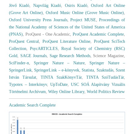
Jövő Kiadó
,
Napvilág Kiadó
,
Osiris Kiadó
,
Oxford Art Online
(Grove Art Online)
,
Oxford Music Online (Grove Music Online)
,
Oxford University Press Journals
,
Project MUSE
,
Proceedings of
the National Academy of Sciences of the United States of America
(PNAS)
, ProQuest - One Academic,
ProQuest Academic Complete
,
ProQuest Central
,
ProQuest Literature Online
,
ProQuest SciTech
Collection
,
PsycARTICLES
,
Royal Society of Chemistry (RSC)
Gold
,
SAGE Journals
,
Sage Research Methods
, Science Magazine,
SciFinder-n
,
Springer Nature – Nature
,
Springer Nature –
SpringerLink
,
SpringerLink – e-könyvek
,
Statista
,
Szaktudás
,
Szent
István Társulat
,
TINTA SzakKönyvTár
,
TINTA SzóTudásTár
,
Typotex – Interkönyv
,
UpToDate
,
USC SOÁ Alapítvány Vizuális
Történelmi Archívum
,
Wiley Online Library
,
World Politics Review
Academic Search Complete