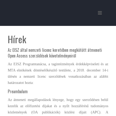
Hírek
Az EISZ által nemzeti licenc keretében megkötött átmeneti
Open Access szerződések követelményeiről
Az EISZ Programtanácsa, a tagintézmények érdekképviseleti és az
MTA elnökének döntéselőkészítő testülete, a 2018. december 14-i
ülésén a nemzeti licenc szerződések vonatkozásában az alábbi
határozatot hozta:
Preambulum
Az átmeneti megállapodások lényege, hogy egy szerződésen belül
kezelik az előfizetési díjakat és a nyílt hozzáférésű tudományos
közlemények (OA publikációk) közlési díjait (APC). A