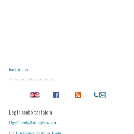
back to top
Written on
2018. szeptember 20
.
Legfrissebb tartalom
Ügyfélszolgálati tájékoztató
IEEE webinárium július 16-án