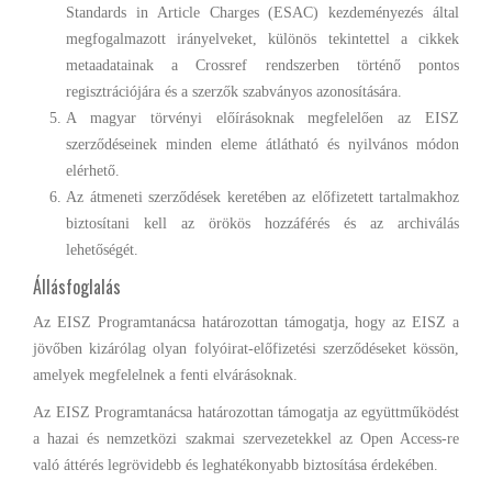
Standards in Article Charges (ESAC) kezdeményezés által
megfogalmazott irányelveket, különös tekintettel a cikkek
metaadatainak a Crossref rendszerben történő pontos
regisztrációjára és a szerzők szabványos azonosítására.
A magyar törvényi előírásoknak megfelelően az EISZ
szerződéseinek minden eleme átlátható és nyilvános módon
elérhető.
Az átmeneti szerződések keretében az előfizetett tartalmakhoz
biztosítani kell az örökös hozzáférés és az archiválás
lehetőségét.
Állásfoglalás
Az EISZ Programtanácsa határozottan támogatja, hogy az EISZ a
jövőben kizárólag olyan folyóirat-előfizetési szerződéseket kössön,
amelyek megfelelnek a fenti elvárásoknak.
Az EISZ Programtanácsa határozottan támogatja az együttműködést
a hazai és nemzetközi szakmai szervezetekkel az Open Access-re
való áttérés legrövidebb és leghatékonyabb biztosítása érdekében.