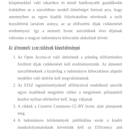
közpénzekkel való takarékos és minél hatékonyabb gazdálkodás
érdekében ez a szerződéses modell lehetőséget biztosít arra, hogy
amennyiben az egyes kiadók folyóirataiban növekszik a nyílt
hozzáférésű tartalom aránya, az az előfizetési díjak csökkenését
eredményezi: így a nemzeti licenc szerződések éves díjainak
változása a magyar tudományos kibocsátás alakulását követi.
Az átmeneti szerződések követelményei
Az Open Access-re való áttérésnek a jelenleg előfizetésekre
fordított díjak csökkenését kell eredményezniük. Az átmeneti
szerződéseknek a kizárólag a tudományos kibocsátáson alapuló
modellre való áttérést kell megvalósítaniuk.
Az EISZ tagintézményeknél affiliációval rendelkező szerzők
egyes kiadóknál megjelent cikkei a megjelenés pillanatától
kezdve nyíltan elérhetővé kell, hogy váljanak.
A cikkek a Creative Commons CC-BY licenc alatt jelenjenek
meg.
A tudományos közlemények publikálása során a kiadói
munkafolyamatoknak követniük kell az Efficiency and