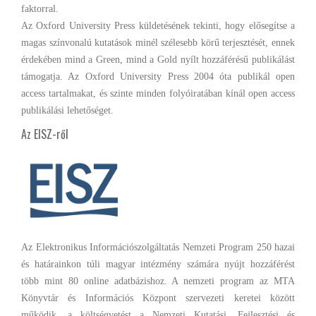
faktorral.
Az Oxford University Press küldetésének tekinti, hogy elősegítse a
magas színvonalú kutatások minél szélesebb körű terjesztését, ennek
érdekében mind a Green, mind a Gold nyílt hozzáférésű publikálást
támogatja. Az Oxford University Press 2004 óta publikál open
access tartalmakat, és szinte minden folyóiratában kínál open access
publikálási lehetőséget.
Az EISZ-ről
Az Elektronikus Információszolgáltatás Nemzeti Program 250 hazai
és határainkon túli magyar intézmény számára nyújt hozzáférést
több mint 80 online adatbázishoz. A nemzeti program az MTA
Könyvtár és Információs Központ szervezeti keretei között
működik, a költségvetést a Nemzeti Kutatási, Fejlesztési és