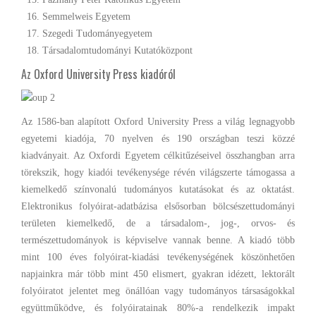
Semmelweis Egyetem
Szegedi Tudományegyetem
Társadalomtudományi Kutatóközpont
Az Oxford University Press kiadóról
Az 1586-ban alapított Oxford University Press a világ legnagyobb
egyetemi kiadója, 70 nyelven és 190 országban teszi közzé
kiadványait. Az Oxfordi Egyetem célkitűzéseivel összhangban arra
törekszik, hogy kiadói tevékenysége révén világszerte támogassa a
kiemelkedő színvonalú tudományos kutatásokat és az oktatást.
Elektronikus folyóirat-adatbázisa elsősorban bölcsészettudományi
területen kiemelkedő, de a társadalom-, jog-, orvos- és
természettudományok is képviselve vannak benne. A kiadó több
mint 100 éves folyóirat-kiadási tevékenységének köszönhetően
napjainkra már több mint 450 elismert, gyakran idézett, lektorált
folyóiratot jelentet meg önállóan vagy tudományos társaságokkal
együttműködve, és folyóiratainak 80%-a rendelkezik impakt