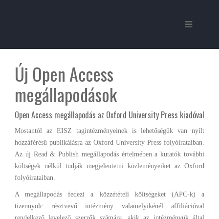
Új Open Access
megállapodások
Open Access megállapodás az Oxford University Press kiadóval
Mostantól az EISZ tagintézményeinek is lehetőségük van nyílt
hozzáférésű publikálásra az Oxford University Press folyóirataiban.
Az új Read & Publish megállapodás értelmében a kutatók további
költségek nélkül tudják megjelentetni közleményeiket az Oxford
folyóirataiban.
A megállapodás fedezi a közzétételi költségeket (APC-k) a
tizennyolc résztvevő intézmény valamelyikénél affiliációval
rendelkező levelező szerzők számára, akik az intézményük által