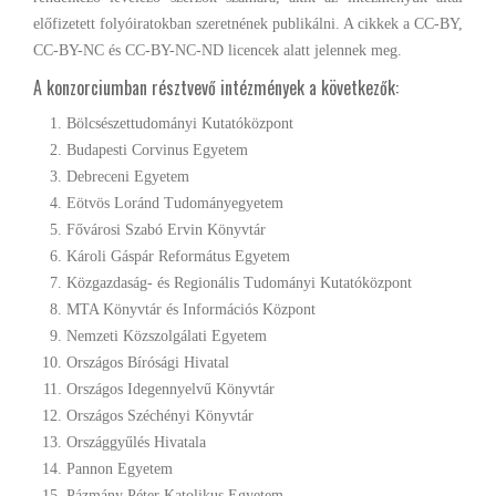
előfizetett folyóiratokban szeretnének publikálni. A cikkek a CC-BY,
CC-BY-NC és CC-BY-NC-ND licencek alatt jelennek meg.
A konzorciumban résztvevő intézmények a következők:
Bölcsészettudományi Kutatóközpont
Budapesti Corvinus Egyetem
Debreceni Egyetem
Eötvös Loránd Tudományegyetem
Fővárosi Szabó Ervin Könyvtár
Károli Gáspár Református Egyetem
Közgazdaság- és Regionális Tudományi Kutatóközpont
MTA Könyvtár és Információs Központ
Nemzeti Közszolgálati Egyetem
Országos Bírósági Hivatal
Országos Idegennyelvű Könyvtár
Országos Széchényi Könyvtár
Országgyűlés Hivatala
Pannon Egyetem
Pázmány Péter Katolikus Egyetem