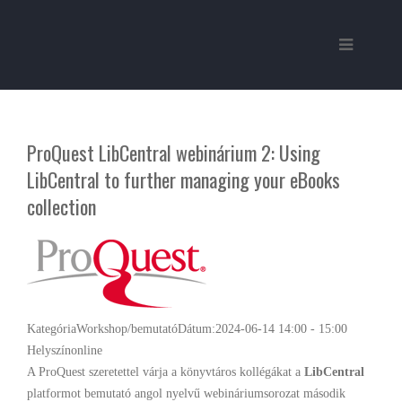
ProQuest LibCentral webinárium 2: Using
LibCentral to further managing your eBooks
collection
Kategória
Workshop/bemutató
Dátum:
2024-06-14
14:00
-
15:00
Helyszín
online
A ProQuest szeretettel várja a könyvtáros kollégákat a
LibCentral
platformot bemutató angol nyelvű webináriumsorozat második