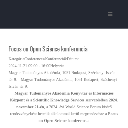
Focus on Open Science konferencia
Kategória
Conferences/Konferenciák
Dátum:
2024-11-21
09:00
-
16:00
Helyszín
Magyar Tudományos Akadémia, 1051 Budapest, Széchenyi István
tér 9. - Magyar Tudományos Akadémia, 1051 Budapest, Széchenyi
István tér 9.
Magyar Tudományos Akadémia Könyvtár és Információs
Központ
és a
Scientific Knowledge Services
szervezésében
2024.
november 21-én
, a 2024. évi World Science Forum kísérő
rendezvényeként hetedik alkalommal kerül megrendezésre a
Focus
on Open Science konferencia
.