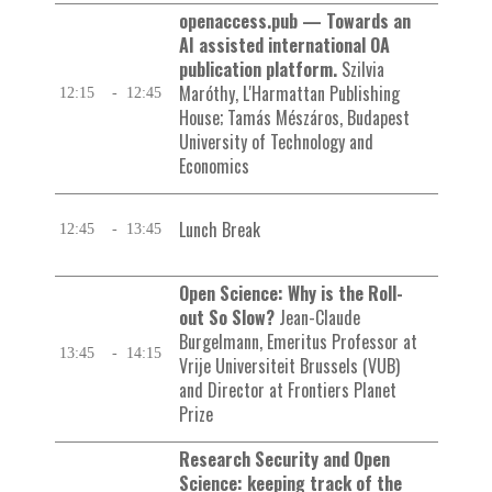
openaccess.pub — Towards an
AI assisted international OA
publication platform.
Szilvia
Maróthy, L'Harmattan Publishing
12:15
-
12:45
House; Tamás Mészáros, Budapest
University of Technology and
Economics
Lunch Break
12:45
-
13:45
Open Science: Why is the Roll-
out So Slow?
Jean-Claude
Burgelmann, Emeritus Professor at
13:45
-
14:15
Vrije Universiteit Brussels (VUB)
and Director at Frontiers Planet
Prize
Research Security and Open
Science: keeping track of the