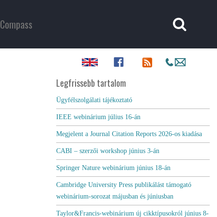
Compass
Legfrissebb tartalom
Ügyfélszolgálati tájékoztató
IEEE webinárium július 16-án
Megjelent a Journal Citation Reports 2026-os kiadása
CABI – szerzői workshop június 3-án
Springer Nature webinárium június 18-án
Cambridge University Press publikálást támogató
webinárium-sorozat májusban és júniusban
Taylor&Francis-webinárium új cikktípusokról június 8-