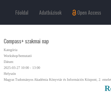
Főoldal
Adatbázisok
Open Access
Compass+ szakmai nap
Kategória
Workshop/bemutató
Dátum:
2025-03-27
10:00
-
13:00
Helyszín
Magyar.Tudományos Akadémia Könyvtár és Információs Központ, 2. emelet
R