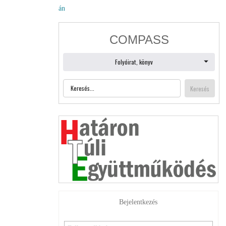
án
Bejelentkezés