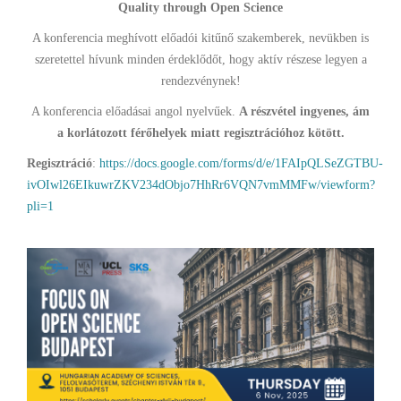
Quality through Open Science
A konferencia meghívott előadói kitűnő szakemberek, nevükben is
szeretettel hívunk minden érdeklődőt, hogy aktív részese legyen a
rendezvénynek!
A konferencia előadásai angol nyelvűek.
A részvétel ingyenes, ám
a korlátozott férőhelyek miatt regisztrációhoz kötött.
Regisztráció
:
https://docs.google.com/forms/d/e/1FAIpQLSeZGTBU-
ivOIwl26EIkuwrZKV234dObjo7HhRr6VQN7vmMMFw/viewform?
pli=1