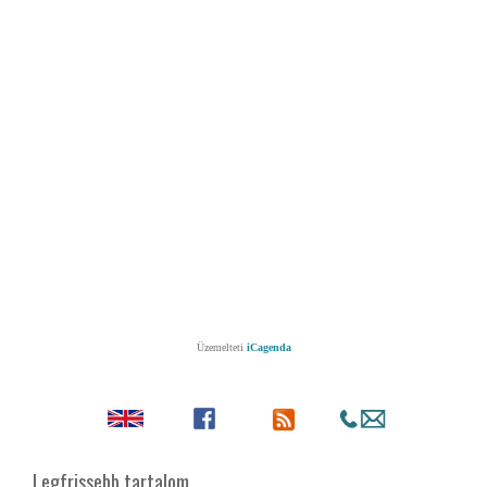
Üzemelteti
iCagenda
Legfrissebb tartalom