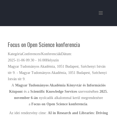
Focus on Open Science konferencia
Kategória
Conferences/Konferenciák
Dátum:
2025-11-06
09:30
-
16:00
Helyszín
Magyar Tudományos Akadémia, 1051 Budapest, Széchenyi István
tér 9. - Magyar Tudományos Akadémia, 1051 Budapest, Széchenyi
István tér 9.
A
Magyar Tudományos Akadémia Könyvtár és Információs
Központ
és a
Scientific Knowledge Services
szervezésében
2025.
november 6-án
nyolcadik alkalommal kerül megrendezésre
a
Focus on Open Science konferencia
.
Az idei rendezvény címe:
AI in Research and Libraries: Driving