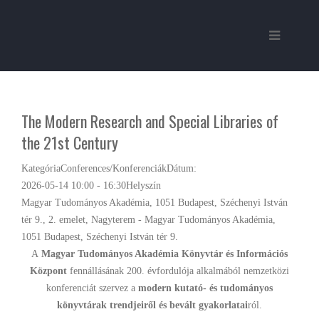
The Modern Research and Special Libraries of
the 21st Century
Kategória
Conferences/Konferenciák
Dátum:
2026-05-14
10:00
-
16:30
Helyszín
Magyar Tudományos Akadémia, 1051 Budapest, Széchenyi István
tér 9., 2. emelet, Nagyterem - Magyar Tudományos Akadémia,
1051 Budapest, Széchenyi István tér 9.
A
Magyar Tudományos Akadémia Könyvtár és Információs
Központ
fennállásának 200. évfordulója alkalmából nemzetközi
konferenciát szervez a
modern kutató- és tudományos
könyvtárak trendjeiről és bevált gyakorlatai
ról.